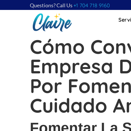
Questions? Call Us
+1 704 718 9160
Serv
Cómo Conv
Empresa D
Por Foment
Cuidado A
Fomentar La S