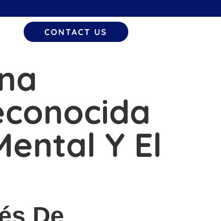
CONTACT US
Una
econocida
ental Y El
vés De