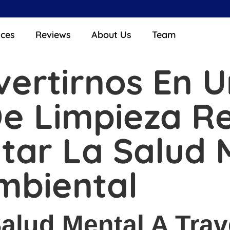
ices
Reviews
About Us
Team
ertirnos En 
e Limpieza R
ar La Salud M
mbiental
alud Mental A Tra